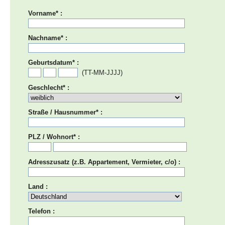
Vorname* :
Nachname* :
Geburtsdatum* :
(TT-MM-JJJJ)
Geschlecht* :
Straße / Hausnummer* :
PLZ / Wohnort* :
Adresszusatz (z.B. Appartement, Vermieter, c/o) :
Land :
Telefon :